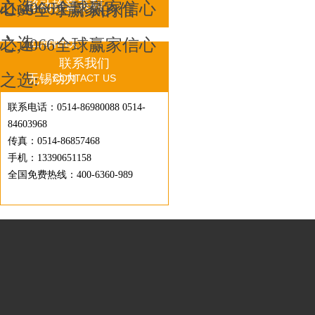
之选:
移动静音系列
心,4066全球赢家信心
4166全球赢家的信
之选:
上海帕欧
心,4066全球赢家信心
联系我们
之选:
无锡动力
CONTACT US
联系电话：0514-86980088 0514-
自动化云顶集团4118线路检测机组
84603968
传真：0514-86857468
手机：13390651158
全国免费热线：400-6360-989