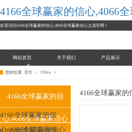
4166全球赢家的信心,406
欢迎访问4166全球赢家的信心,4066全球赢家信心之选官网！
网站首页
关于我们
产品展示
您的位置:
首页
>
330kw
>
4166全球赢家的
4166全球赢家的信
4166全球赢家的信
心,4066全球赢家信心
心,4066全球赢家信心
4166全球赢家的信