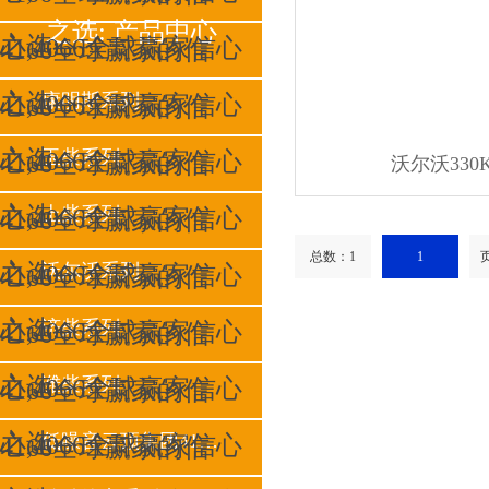
之选: 产品中心
之选:
心,4066全球赢家信心
4166全球赢家的信
之选:
康明斯系列
心,4066全球赢家信心
4166全球赢家的信
之选:
玉柴系列
心,4066全球赢家信心
4166全球赢家的信
沃尔沃330
之选:
上柴系列
心,4066全球赢家信心
4166全球赢家的信
总数：1
1
页
之选:
沃尔沃系列
心,4066全球赢家信心
4166全球赢家的信
之选:
济柴系列
心,4066全球赢家信心
4166全球赢家的信
之选:
潍柴系列
心,4066全球赢家信心
4166全球赢家的信
之选:
低噪音云顶集团4118线路检测机组
心,4066全球赢家信心
4166全球赢家的信